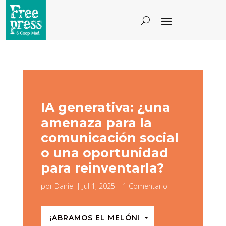
IA generativa: ¿una
amenaza para la
comunicación social
o una oportunidad
para reinventarla?
por
Daniel
|
Jul 1, 2025
|
1 Comentario
¡ABRAMOS EL MELÓN!